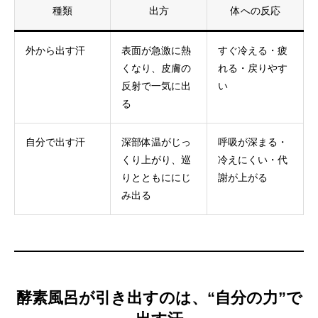
種類
出方
体への反応
外から出す汗
表面が急激に熱
すぐ冷える・疲
くなり、皮膚の
れる・戻りやす
反射で一気に出
い
る
自分で出す汗
深部体温がじっ
呼吸が深まる・
くり上がり、巡
冷えにくい・代
りとともににじ
謝が上がる
み出る
酵素風呂が引き出すのは、“自分の力”で