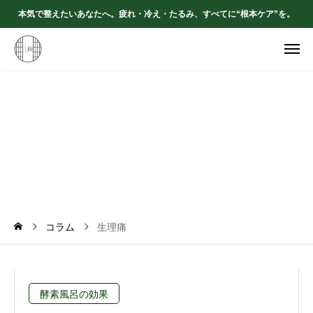
本気で整えたいあなたへ。疲れ・冷え・たるみ、すべてに“根本ケア”を。
生
理
痛
コラム
生理痛
酵素風呂の効果