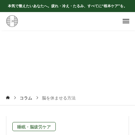
本気で整えたいあなたへ。疲れ・冷え・たるみ、すべてに“根本ケア”を。
脳
を
休
ま
せ
る
方
法
コラム
脳を休ませる方法
睡眠・脳疲労ケア