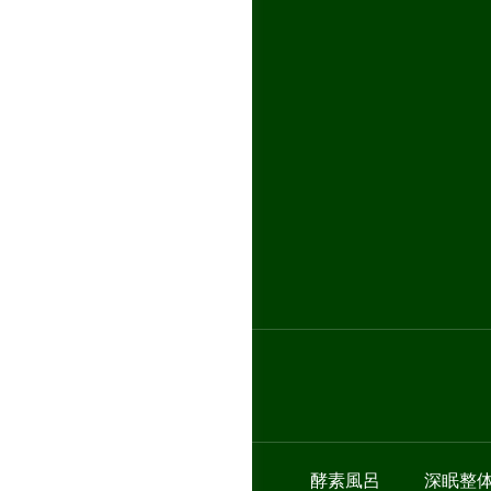
酵素風呂
深眠整