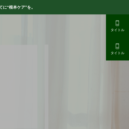
に“根本ケア”を。

タイトル

タイトル