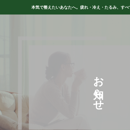
本気で整えたいあなたへ。疲れ・冷え・たるみ、すべて
お
ら
せ