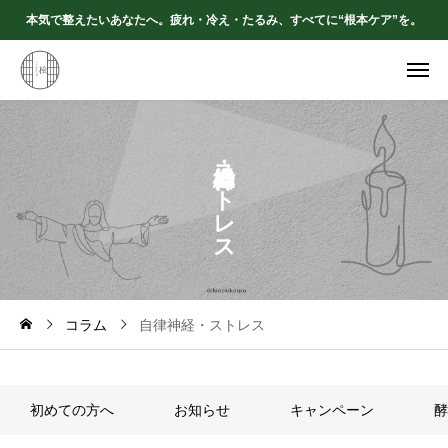
本気で整えたいあなたへ。疲れ・冷え・たるみ、すべてに“根本ケア”を。
ス
ト
レ
ス
コラム
自律神経・ストレス
初めての方へ
お知らせ
キャンペーン
酵